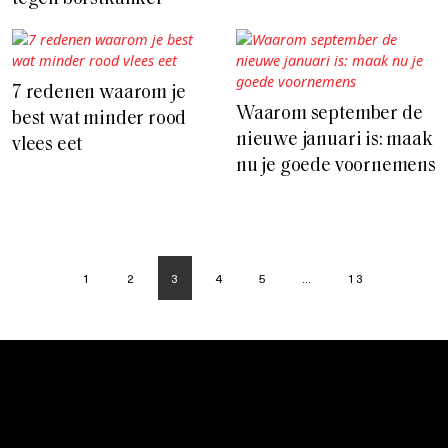
7 redenen waarom je
Waarom september de
best wat minder rood
nieuwe januari is: maak
vlees eet
nu je goede voornemens
1
2
3
4
5
…
13