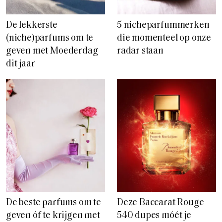
De lekkerste
5 nicheparfummerken
(niche)parfums om te
die momenteel op onze
geven met Moederdag
radar staan
dit jaar
De beste parfums om te
Deze Baccarat Rouge
geven óf te krijgen met
540 dupes móét je