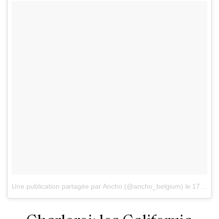
Une publication partagée par Ancho (@ancho_belgium)
le
17 Juil. 2018 à 12 :18 PDT