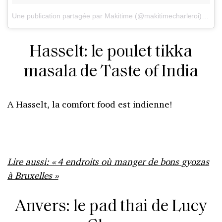
Une publication partagée par Makitime (@makitimecharleroi)
le
14 
Hasselt: le poulet tikka
masala de Taste of India
A Hasselt, la comfort food est indienne!
Lire aussi: « 4 endroits où manger de bons gyozas
à Bruxelles »
Anvers: le pad thai de Lucy