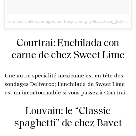
Une publication partagée par Lucy Chang (@lucychang_be)
le
27 
Courtrai: Enchilada con
carne de chez Sweet Lime
Une autre spécialité mexicaine est en tête des
sondages Deliveroo; l’enchilada de Sweet Lime
est un incontournable si vous passez à Courtrai.
Louvain: le “Classic
spaghetti” de chez Bavet