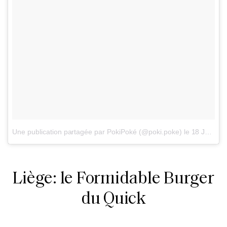
Une publication partagée par PokiPoké (@poki.poke)
le
18 Juin 2018 à 3 :52 PDT
Liège: le Formidable Burger
du Quick