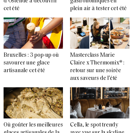
d’Ostende à découvrir
gastronomiques en
cet été
plein air à tester cet été
Bruxelles : 3 pop-up où
Masterclass Marie
savourer une glace
Claire x Thermomix® :
artisanale cet été
retour sur une soirée
aux saveurs de l’été
Où goûter les meilleures
Cella, le spot trendy
glaces artisanales de la
avec vue sur la skyline