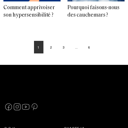
Comment apprivoiser
Pourquoi faisons-nous
son hypersensibilité ?
des cauchemars ?
1
2
3
…
6
C.G.U.
CHARTE IA