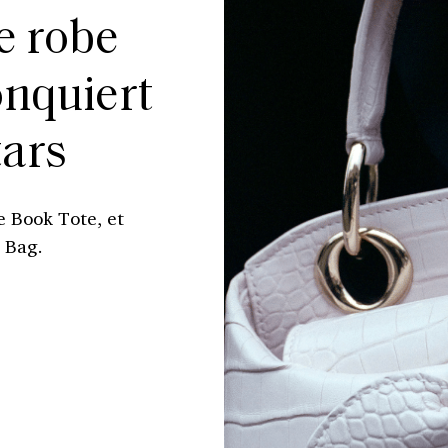
e robe
onquiert
tars
e Book Tote, et
 Bag.