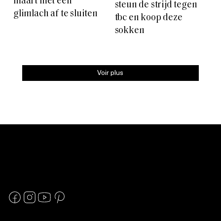
maart met een
steun de strijd tegen
glimlach af te sluiten
tbc en koop deze
sokken
Voir plus