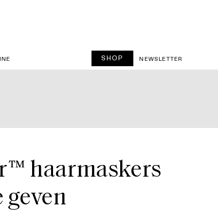
SHOP
INE
NEWSLETTER
ir™ haarmaskers
e geven