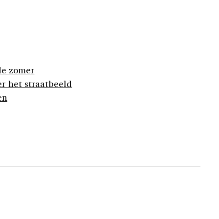
de zomer
r het straatbeeld
en