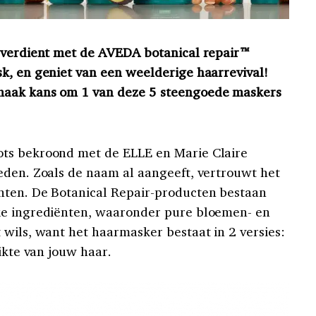
t verdient met de AVEDA botanical repair™
k, en geniet van een weelderige haarrevival!
maak kans om 1 van deze 5 steengoede maskers
ts bekroond met de ELLE en Marie Claire
eden. Zoals de naam al aangeeft, vertrouwt het
nten. De Botanical Repair-producten bestaan
ke ingrediënten, waaronder pure bloemen- en
 wils, want het haarmasker bestaat in 2 versies:
ikte van jouw haar.