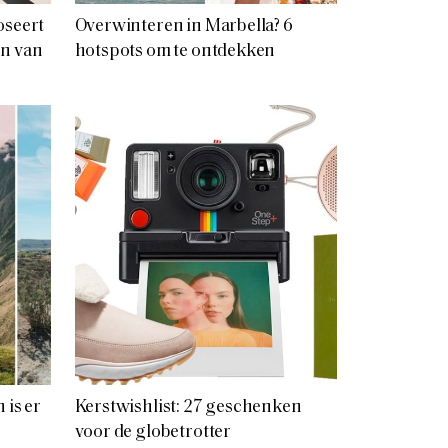
oseert
Overwinteren in Marbella? 6
en van
hotspots om te ontdekken
 is er
Kerstwishlist: 27 geschenken
voor de globetrotter