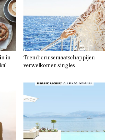
in in
Trend: cruisemaatschappijen
ika’
verwelkomen singles