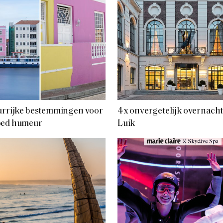
urrijke bestemmingen voor
4 x onvergetelijk overnacht
oed humeur
Luik