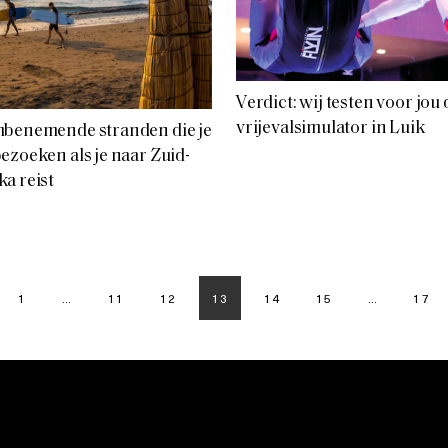
Verdict: wij testen voor jou 
vrijevalsimulator in Luik
mbenemende stranden die je
ezoeken als je naar Zuid-
a reist
1
…
11
12
13
14
15
…
17