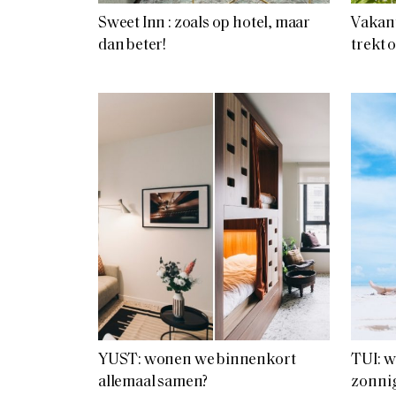
Sweet Inn : zoals op hotel, maar
Vakant
dan beter!
trekt 
YUST: wonen we binnenkort
TUI: w
allemaal samen?
zonni