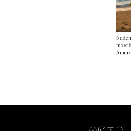
5 ade
moet b
Amerik