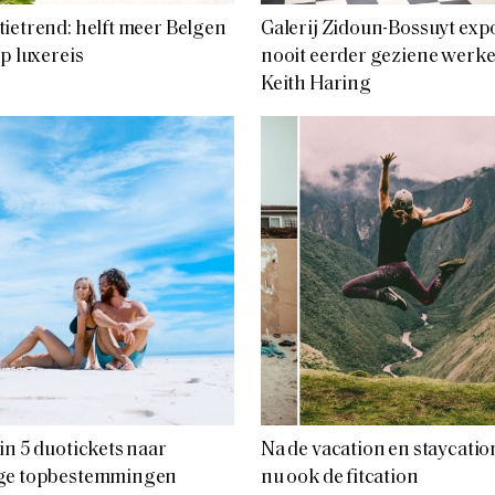
ietrend: helft meer Belgen
Galerij Zidoun-Bossuyt exp
op luxereis
nooit eerder geziene werk
Keith Haring
in 5 duotickets naar
Na de vacation en staycation
ge topbestemmingen
nu ook de fitcation