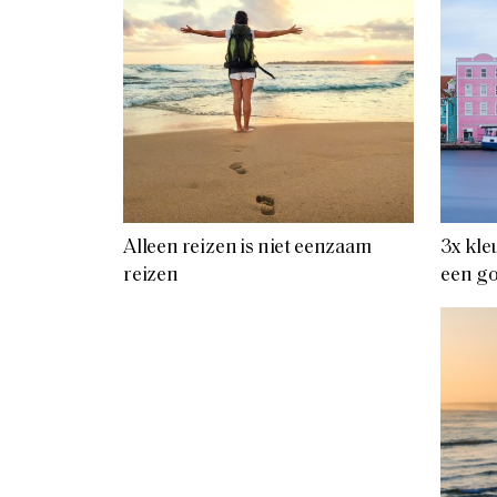
Alleen reizen is niet eenzaam
3x kle
reizen
een g