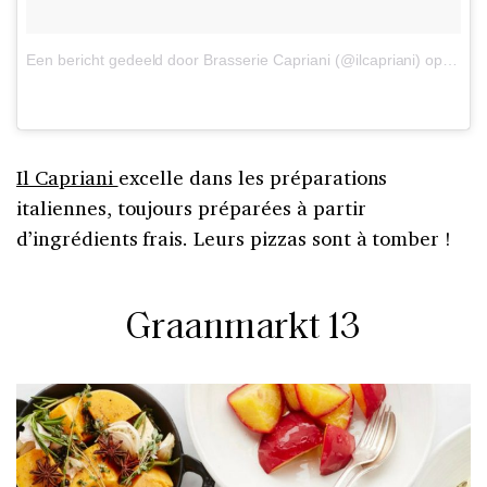
Een bericht gedeeld door Brasserie Capriani (@ilcapriani)
op
6 Jun
Il Capriani
excelle dans les préparations
italiennes, toujours préparées à partir
d’ingrédients frais. Leurs pizzas sont à tomber !
Graanmarkt 13