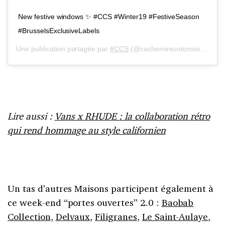
New festive windows ✨ #CCS #Winter19 #FestiveSeason
#BrusselsExclusiveLabels
Une publication partagée par
#CCS
(@cachemirecotonsoie) le
29
Lire aussi :
Vans x RHUDE : la collaboration rétro
qui rend hommage au style californien
Un tas d’autres Maisons participent également à
ce week-end “portes ouvertes” 2.0 :
Baobab
Collection
,
Delvaux
,
Filigranes
,
Le Saint-Aulaye
,