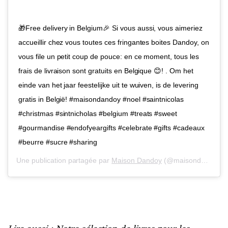
🎁Free delivery in Belgium🎉 Si vous aussi, vous aimeriez
accueillir chez vous toutes ces fringantes boites Dandoy, on
vous file un petit coup de pouce: en ce moment, tous les
frais de livraison sont gratuits en Belgique 😊! . Om het
einde van het jaar feestelijke uit te wuiven, is de levering
gratis in België! #maisondandoy #noel #saintnicolas
#christmas #sintnicholas #belgium #treats #sweet
#gourmandise #endofyeargifts #celebrate #gifts #cadeaux
#beurre #sucre #sharing
Une publication partagée par
Maison Dandoy
(@maisondandoy) le