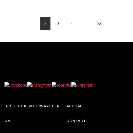
1
2
3
4
…
22
JURIDISCHE VOORWAARDEN
AI CHART
A.V.
CONTACT