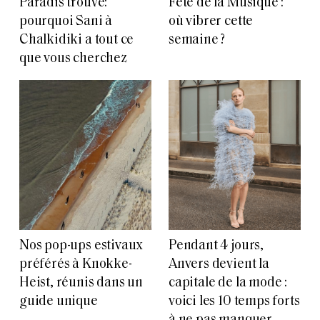
Paradis trouvé:
Fête de la Musique :
pourquoi Sani à
où vibrer cette
Chalkidiki a tout ce
semaine ?
que vous cherchez
Nos pop-ups estivaux
Pendant 4 jours,
préférés à Knokke-
Anvers devient la
Heist, réunis dans un
capitale de la mode :
guide unique
voici les 10 temps forts