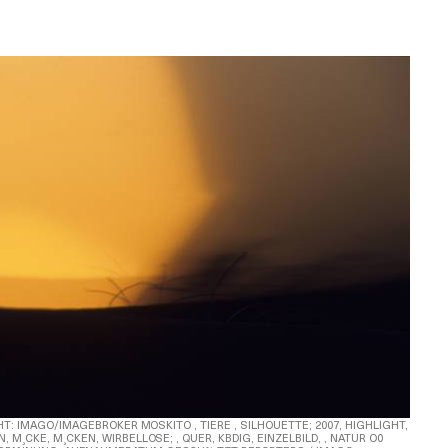
HT: IMAGO/IMAGEBROKER MOSKITO , TIERE , SILHOUETTE; 2007, HIGHLIGHT,
M¸CKE, M¸CKEN, WIRBELLOSE; , QUER, KBDIG, EINZELBILD, , NATUR O0