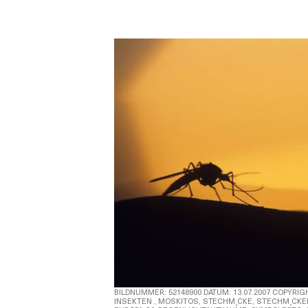
BILDNUMMER: 52148900 DATUM: 13.07.2007 COPYRIG
INSEKTEN , MOSKITOS, STECHM¸CKE, STECHM¸CKEN, 