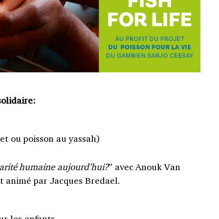
olidaire:
let ou poisson au yassah)
darité humaine aujourd’hui?
” avec Anouk Van
t animé par Jacques Bredael.
ur les enfants