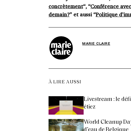
concrètement
“, “
Conférence avec
demain?
” et aussi “
Politique d’i
MARIE CLAIRE
À LIRE AUSSI
Livestream : le dé
étiez
World Cleanup Day 
d’eau de Belgique