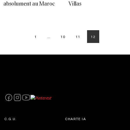
absolument au Maroc
Villas
1
…
10
11
12
C.G.U.
CHARTE IA