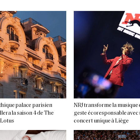
hique palace parisien
NRJ transforme la musique 
llera la saison 4 de The
geste écoresponsable avec
 Lotus
concert unique à Liège