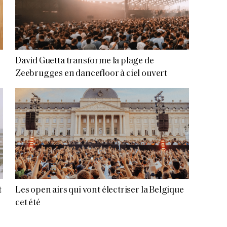
David Guetta transforme la plage de
Zeebrugges en dancefloor à ciel ouvert
t
Les open airs qui vont électriser la Belgique
cet été