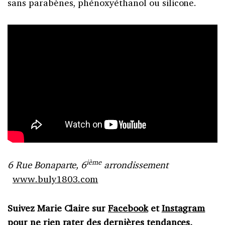
sans parabènes, phénoxyéthanol ou silicone.
ième
6 Rue Bonaparte, 6
arrondissement
www.buly1803.com
Suivez Marie Claire sur
Facebook
et
Instagram
pour ne rien rater des dernières tendances,