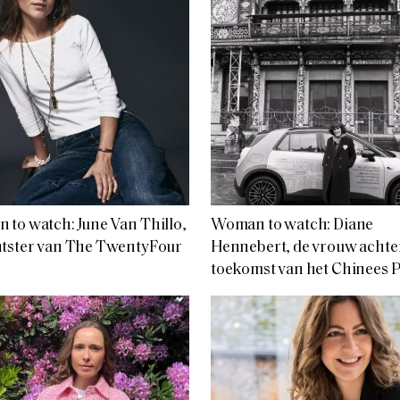
to watch: June Van Thillo,
Woman to watch: Diane
htster van The TwentyFour
Hennebert, de vrouw achte
toekomst van het Chinees P