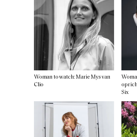
Woman to watch: Marie Mys van
Woman 
Clio
opric
Six