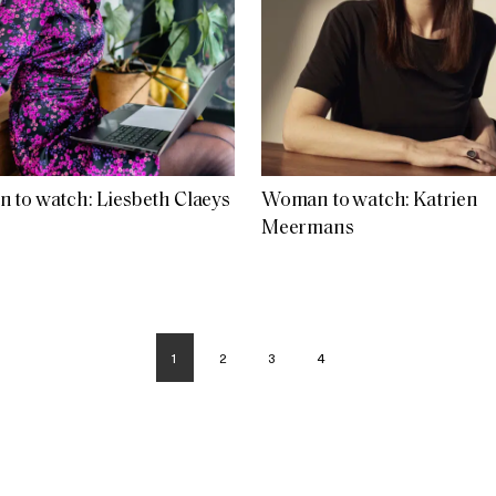
to watch: Liesbeth Claeys
Woman to watch: Katrien
Meermans
1
2
3
4