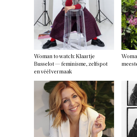
Woman to watch: Klaartje
Woman 
Busselot — feminisme, zelfspot
meest
en véél vermaak