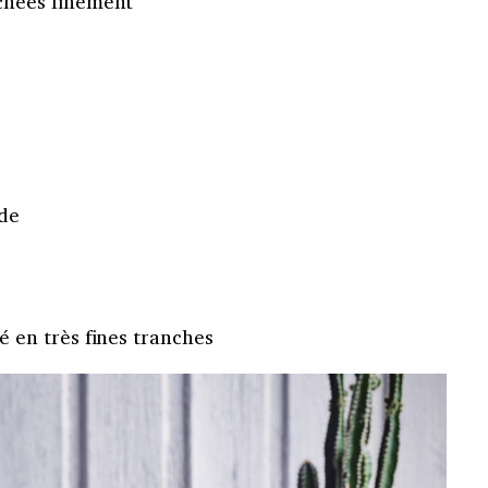
chées finement
de
 en très fines tranches