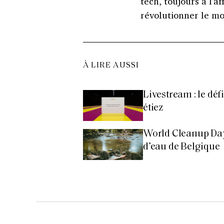
tech, toujours à l'a
révolutionner le m
À LIRE AUSSI
Livestream : le dé
étiez
World Cleanup Day 
d’eau de Belgique