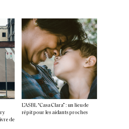
L’ASBL “Casa Clara” : un lieu de
ery
répit pour les aidants proches
uivre de