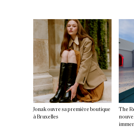
Jonak ouvre sa première boutique
The Re
à Bruxelles
nouvell
immer