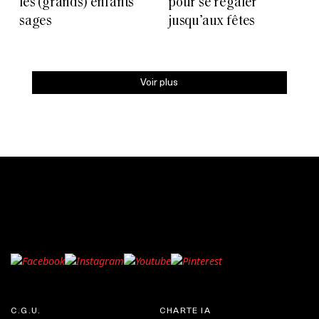
les (grands) enfants
pour se régaler
sages
jusqu’aux fêtes
Voir plus
C.G.U.
CHARTE IA