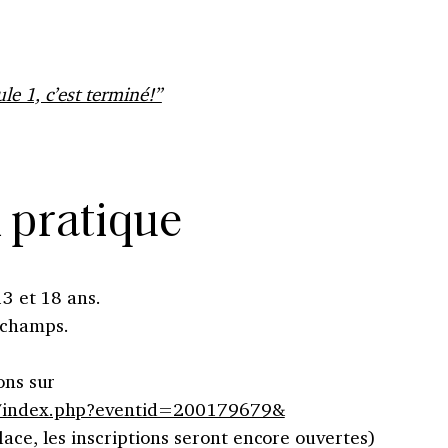
le 1, c’est terminé!”
 pratique
13 et 18 ans.
rchamps.
ons sur
eg/index.php?eventid=200179679&
lace, les inscriptions seront encore ouvertes)