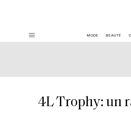
MODE
BEAUTÉ
4L Trophy: un r