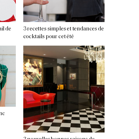
ail de
3 recettes simples et tendances de
cocktails pour cet été
nc