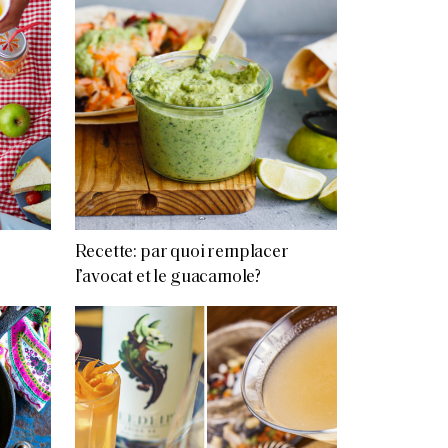
Recette: par quoi remplacer
l’avocat et le guacamole?