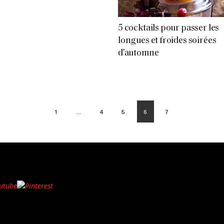
5 cocktails pour passer les
longues et froides soirées
d’automne
1
…
4
5
6
7