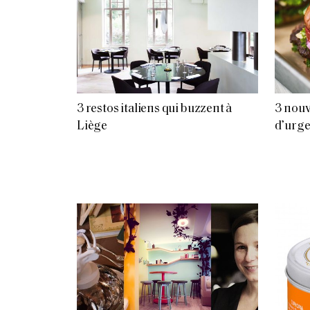
3 restos italiens qui buzzent à
3 nouv
Liège
d’urg