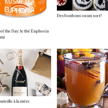
Des bonbons ou un sort?
of the Day: le thé Euphoria
smi
uteille à la mère