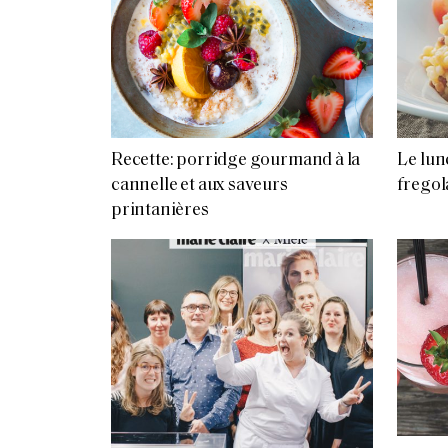
Recette: porridge gourmand à la
Le lunc
cannelle et aux saveurs
fregola
printanières