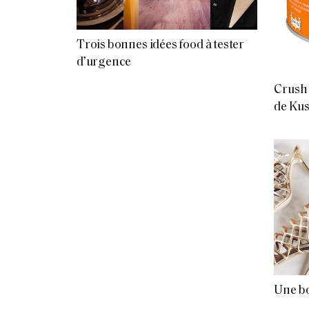
Trois bonnes idées food à tester
d’urgence
Crush 
de Ku
Une bo