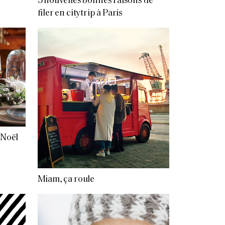
3 nouvelles bonnes raisons de
filer en citytrip à Paris
 Noël
Miam, ça roule