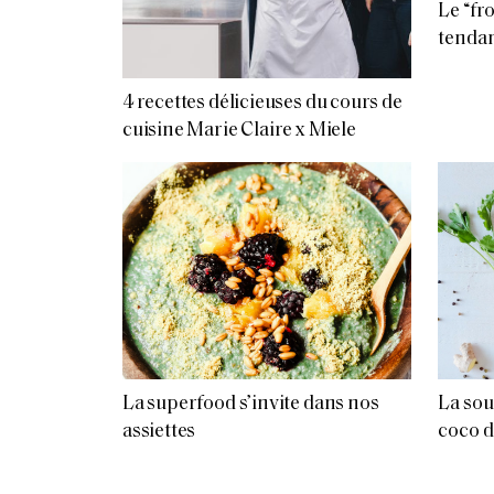
Le “fr
tendan
4 recettes délicieuses du cours de
cuisine Marie Claire x Miele
La superfood s’invite dans nos
La sou
assiettes
coco 