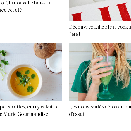
ozé”, la nouvelle boisson
ce cet été
Découvrez Lillet: le it-cockt
l’été !
pe carottes, curry & lait de
Les nouveautés détox au ba
de Marie Gourmandise
d’essai