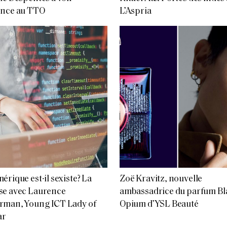
ence au TTO
L’Aspria
érique est-il sexiste? La
Zoë Kravitz, nouvelle
se avec Laurence
ambassadrice du parfum Bl
rman, Young ICT Lady of
Opium d’YSL Beauté
ar