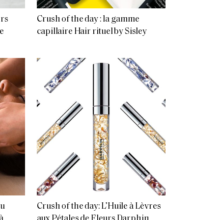
ers
Crush of the day : la gamme
e
capillaire Hair rituel by Sisley
au
Crush of the day: L’Huile à Lèvres
à
aux Pétales de Fleurs Darphin