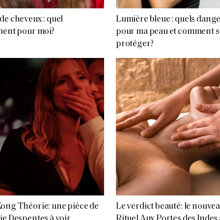
de cheveux : quel
Lumière bleue : quels dang
ment pour moi?
pour ma peau et comment s
protéger?
ong Théorie: une pièce de
Le verdict beauté: le nouve
ie Despentes à voir
Rituel Aux Portes des Indes 