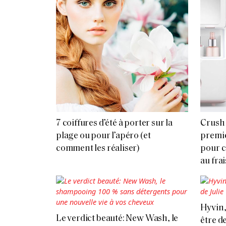
7 coiffures d’été à porter sur la
Crush 
plage ou pour l’apéro (et
premie
comment les réaliser)
pour c
au frai
Hyvin,
Le verdict beauté: New Wash, le
être d