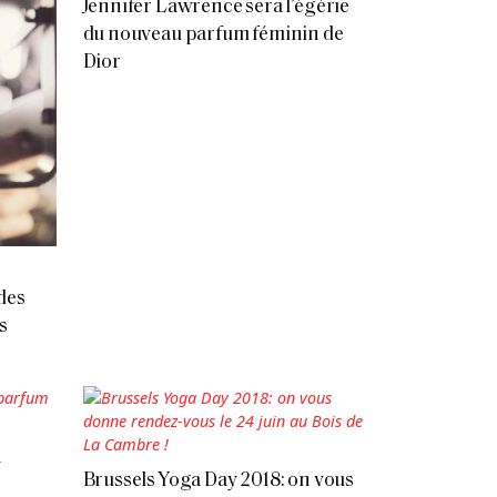
Jennifer Lawrence sera l’égérie
du nouveau parfum féminin de
Dior
des
s
n
Brussels Yoga Day 2018: on vous