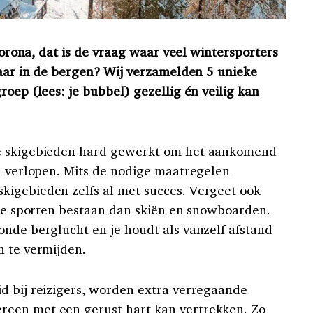
 corona, dat is de vraag waar veel wintersporters
 daar in de bergen? Wij verzamelden 5 unieke
roep (lees: je bubbel) gezellig én veilig kan
de skigebieden hard gewerkt om het aankomend
en verlopen. Mits de nodige maatregelen
kigebieden zelfs al met succes. Vergeet ook
gere sporten bestaan dan skiën en snowboarden.
onde berglucht en je houdt als vanzelf afstand
n te vermijden.
d bij reizigers, worden extra verregaande
een met een gerust hart kan vertrekken. Zo