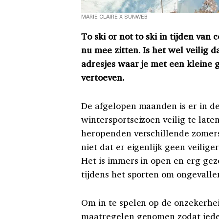
MARIE CLAIRE X SUNWEB
To ski or not to ski in tijden van
nu mee zitten. Is het wel veilig
adresjes waar je met een kleine g
vertoeven.
De afgelopen maanden is er in 
wintersportseizoen veilig te lat
heropenden verschillende zomers
niet dat er eigenlijk geen veili
Het is immers in open en erg gez
tijdens het sporten om ongevalle
Om in te spelen op de onzekerhei
maatregelen genomen zodat ieder