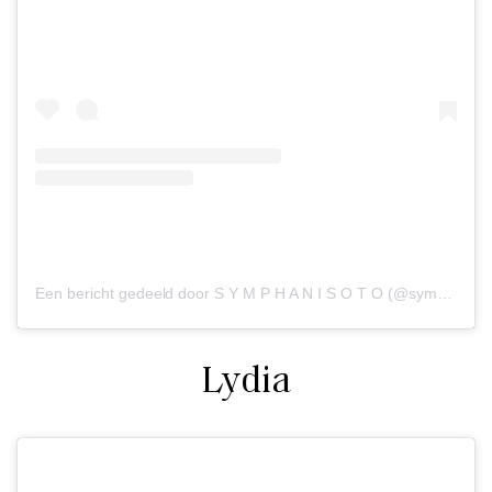
Een bericht gedeeld door S Y M P H A N I S O T O (@symphanisoto)
Lydia