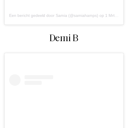
Een bericht gedeeld door Samia (@samiahamps)
op
1 Mrt 2020 om 7:42 (PST)
Demi B