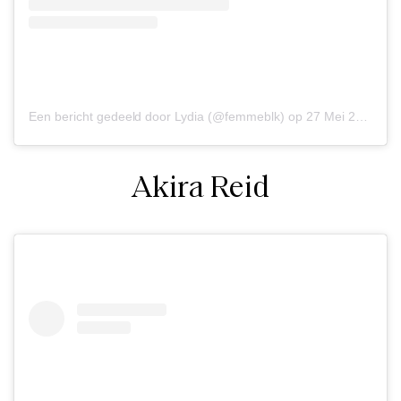
Een bericht gedeeld door Lydia (@femmeblk)
op
27 Mei 2020 om 12:24 (PDT)
Akira Reid