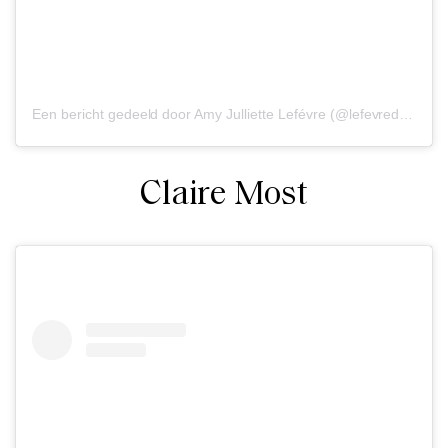
Een bericht gedeeld door Amy Julliette Lefévre (@lefevrediary)
o
Claire Most