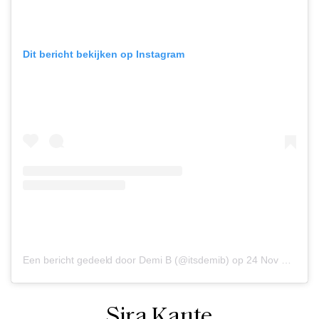
Dit bericht bekijken op Instagram
Een bericht gedeeld door Demi B (@itsdemib)
op
24 Nov 2019 om 2:57 (PST)
Sira Kante