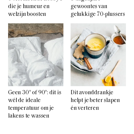
die je humeur en
gewoontes van
welzijn boosten
gelukkige 70-plussers
Geen 30° of 90°: dit is
Dit avonddrankje
wél de ideale
helpt je beter slapen
temperatuur om je
én verteren
lakens te wassen