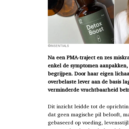
©INSENTIALS
Na een PMA-traject en zes misk
enkel de symptomen aanpakken, i
begrijpen. Door haar eigen licha
overbelaste lever aan de basis la
verminderde vruchtbaarheid beï
Dit inzicht leidde tot de oprichti
dat geen magische pil belooft, m
gebaseerd op voeding, levensstijl