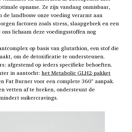
optimale opname. Ze zijn vandaag onmisbaar,
in de landbouw onze voeding verarmt aan
orgen factoren zoals stress, slaapgebrek en een
at ons lichaam deze voedingsstoffen nog
antcomplex op basis van glutathion, een stof die
akt, om de detoxificatie te ondersteunen.
s: afgestemd op ieders specifieke behoeften.
ter in aantocht:
het Metabolic GLH2-pakket
en Fat Burner voor een complete 360° aanpak.
n vetten af te breken, ondersteunt de
rmindert suikercravings.