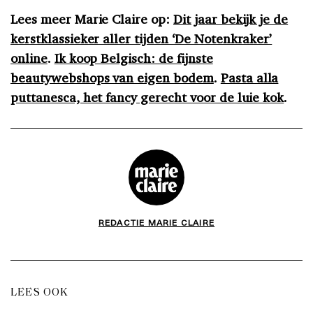
Lees meer Marie Claire op:
Dit jaar bekijk je de
kerstklassieker aller tijden ‘De Notenkraker’
online
.
Ik koop Belgisch: de fijnste
beautywebshops van eigen bodem
.
Pasta alla
puttanesca, het fancy gerecht voor de luie kok
.
REDACTIE MARIE CLAIRE
LEES OOK