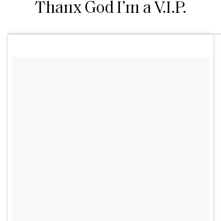
Thanx God I’m a V.I.P.