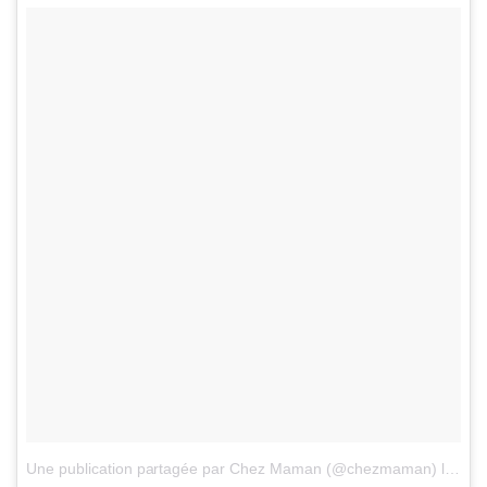
Une publication partagée par Chez Maman (@chezmaman)
le
18 