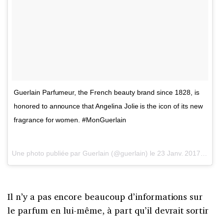
Guerlain Parfumeur, the French beauty brand since 1828, is
honored to announce that Angelina Jolie is the icon of its new
fragrance for women. #MonGuerlain
Une photo publiée par Guerlain (@guerlain) le
23 Janv. 2017 à 8h07 PST
Il n’y a pas encore beaucoup d’informations sur
le parfum en lui-même, à part qu’il devrait sortir