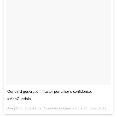
Our third generation master perfumer’s confidence.
#MonGuerlain
Une photo publiée par Guerlain (@guerlain) le
24 Janv. 2017 à 6h02 PST