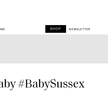
SHOP
INE
NEWSLETTER
 baby #BabySussex