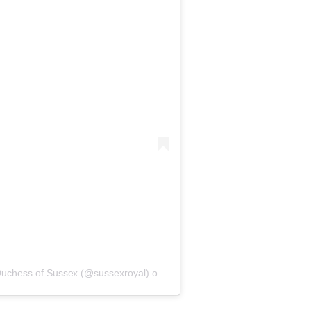
Duchess of Sussex (@sussexroyal)
op
6 Mei 2019 om 6:37 (PDT)