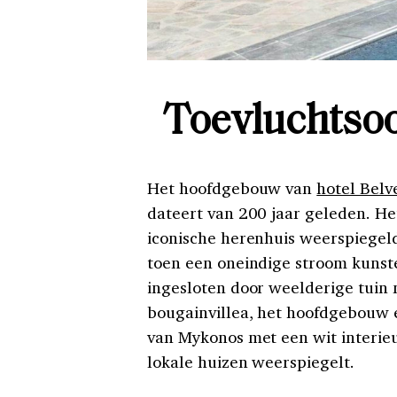
Toevluchtso
Het hoofdgebouw van
hotel Belv
dateert van 200 jaar geleden. Het 
iconische herenhuis weerspiegelde
toen een oneindige stroom kunste
ingesloten door weelderige tuin
bougainvillea, het hoofdgebouw e
van Mykonos met een wit interie
lokale huizen weerspiegelt.