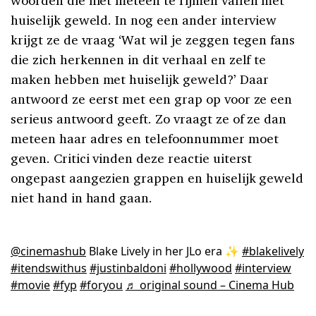
woorden die niet meteen te rijmen vallen met
huiselijk geweld. In nog een ander interview
krijgt ze de vraag ‘Wat wil je zeggen tegen fans
die zich herkennen in dit verhaal en zelf te
maken hebben met huiselijk geweld?’ Daar
antwoord ze eerst met een grap op voor ze een
serieus antwoord geeft. Zo vraagt ze of ze dan
meteen haar adres en telefoonnummer moet
geven. Critici vinden deze reactie uiterst
ongepast aangezien grappen en huiselijk geweld
niet hand in hand gaan.
@cinemashub
Blake Lively in her JLo era ✨
#blakelively
#itendswithus
#justinbaldoni
#hollywood
#interview
#movie
#fyp
#foryou
♬ original sound – Cinema Hub