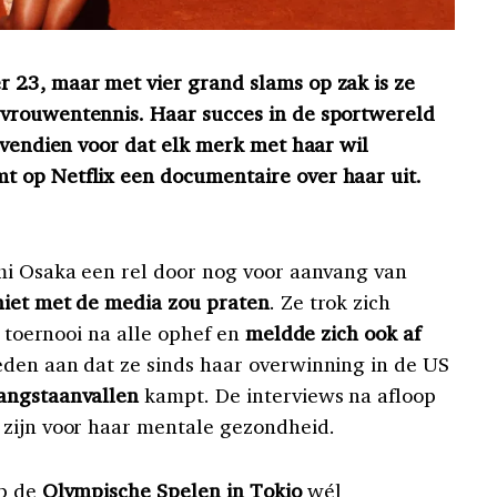
 23, maar met vier grand slams op zak is ze
vrouwentennis. Haar succes in de sportwereld
ovendien voor dat elk merk met haar wil
 op Netflix een documentaire over haar uit.
mi Osaka een rel door nog voor aanvang van
niet met de media zou praten
. Ze trok zich
t toernooi na alle ophef en
meldde zich ook af
reden aan dat ze sinds haar overwinning in de US
 angstaanvallen
kampt. De interviews na afloop
 zijn voor haar mentale gezondheid.
op de
Olympische Spelen in Tokio
wél