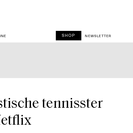
SHOP
INE
NEWSLETTER
stische tennisster
tflix