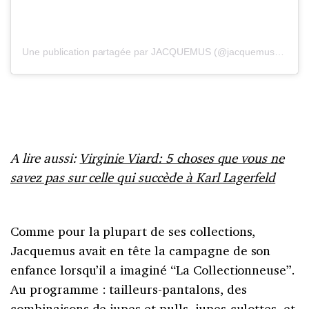
Une publication partagée par JACQUEMUS (@jacquemus)
le
25 
A lire aussi:
Virginie Viard: 5 choses que vous ne
savez pas sur celle qui succède à Karl Lagerfeld
Comme pour la plupart de ses collections,
Jacquemus avait en tête la campagne de son
enfance lorsqu’il a imaginé “La Collectionneuse”.
Au programme : tailleurs-pantalons, des
combinaisons de jupes et pulls, jupes-culottes, et