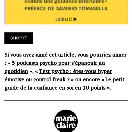
SHOP IT
Si vous avez aimé cet article, vous pourriez aimer
:
«
5
podcasts psycho pour s’épanouir au
quotidien
», «
Test psycho : êtes-vous hyper
émotive ou control freak ?
» ou encore «
Le petit
guide de la confiance en soi en 10 points
».