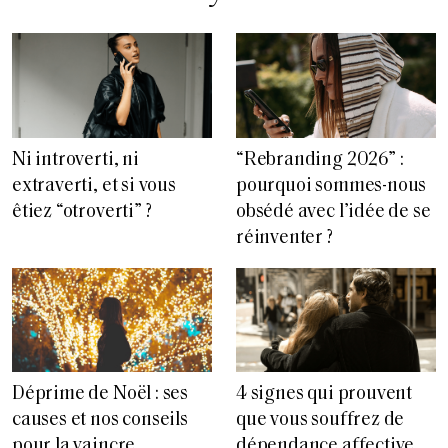
“Rebranding 2026” :
Ni introverti, ni
pourquoi sommes-nous
extraverti, et si vous
obsédé avec l’idée de se
êtiez “otroverti” ?
réinventer ?
Déprime de Noël : ses
4 signes qui prouvent
causes et nos conseils
que vous souffrez de
pour la vaincre
dépendance affective