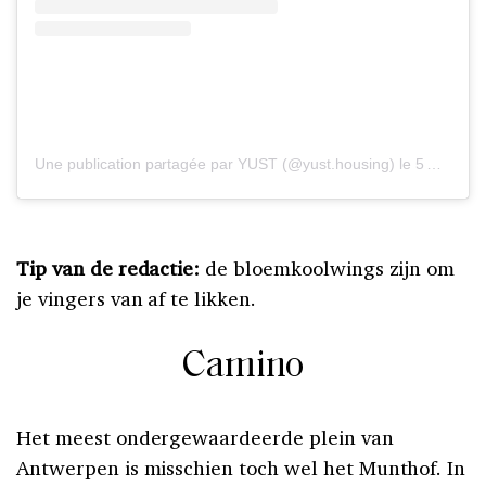
Une publication partagée par YUST (@yust.housing)
le
5 Avril 2019 à 7 :45 PDT
Tip van de redactie:
de bloemkoolwings zijn om
je vingers van af te likken.
Camino
Het meest ondergewaardeerde plein van
Antwerpen is misschien toch wel het Munthof. In