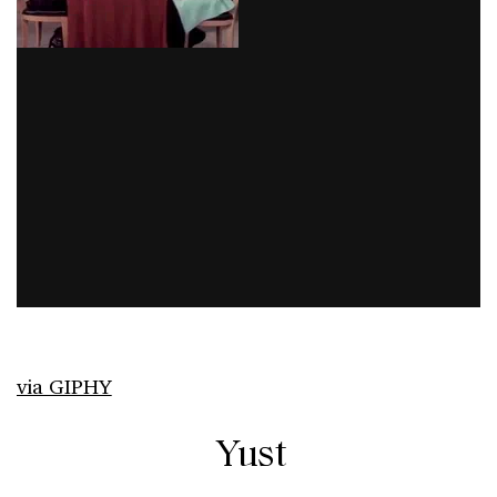
via GIPHY
Yust