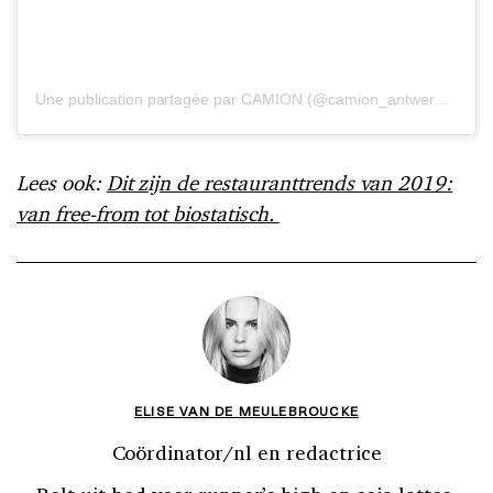
Une publication partagée par CAMION (@camion_antwerp)
le
3 A
Lees ook:
Dit zijn de restauranttrends van 2019:
van free-from tot biostatisch.
ELISE VAN DE MEULEBROUCKE
Coördinator/nl en redactrice