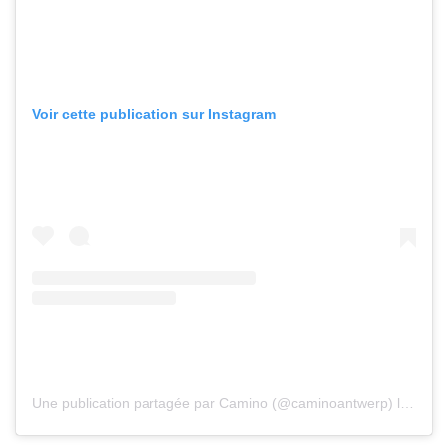
Voir cette publication sur Instagram
Une publication partagée par Camino (@caminoantwerp)
le
2 Mai