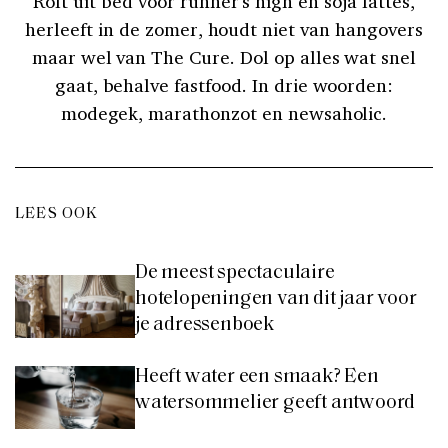
Rolt uit bed voor runner’s high en soja lattes,
herleeft in de zomer, houdt niet van hangovers
maar wel van The Cure. Dol op alles wat snel
gaat, behalve fastfood. In drie woorden:
modegek, marathonzot en newsaholic.
LEES OOK
De meest spectaculaire
hotelopeningen van dit jaar voor
je adressenboek
Heeft water een smaak? Een
watersommelier geeft antwoord