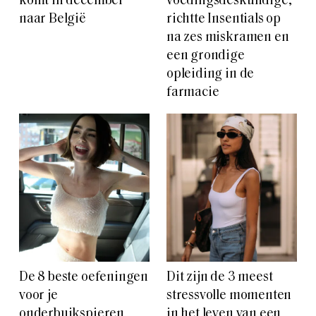
komt in december
voedingsdeskundige,
naar België
richtte Insentials op
na zes miskramen en
een grondige
opleiding in de
farmacie
De 8 beste oefeningen
Dit zijn de 3 meest
voor je
stressvolle momenten
onderbuikspieren
in het leven van een