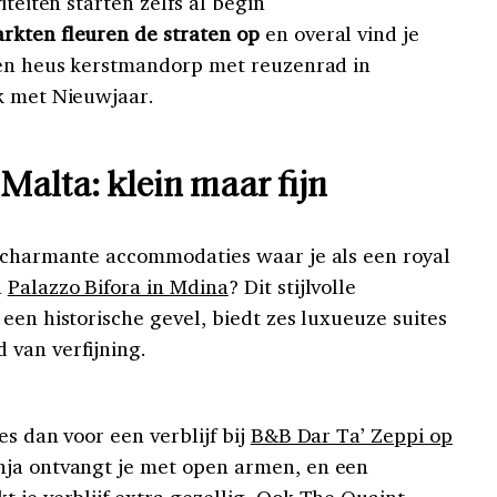
iteiten starten zelfs al begin
rkten fleuren de straten op
en overal vind je
een heus kerstmandorp met reuzenrad in
k met Nieuwjaar.
Malta: klein maar fijn
n charmante accommodaties waar je als een royal
n
Palazzo Bifora in Mdina
? Dit stijlvolle
een historische gevel, biedt zes luxueuze suites
 van verfijning.
es dan voor een verblijf bij
B&B Dar Ta’ Zeppi op
nja ontvangt je met open armen, en een
 je verblijf extra gezellig. Ook
The Quaint