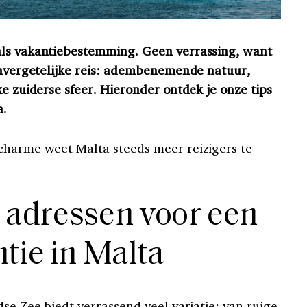
als vakantiebestemming. Geen verrassing, want
 onvergetelijke reis: adembenemende natuur,
ke zuiderse sfeer. Hieronder ontdek je onze tips
a.
charme weet Malta steeds meer reizigers te
n adressen voor een
tie in Malta
dse Zee biedt verrassend veel variatie: van ruige