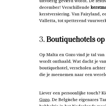
uitvoerig gevierd wordt. De festiv
december! Verschillende
kerstma
kerstversiering. Van Fairyland, 
Valletta, tot spetterend vuurwer
3.
Boutiquehotels op 
Op Malta en Gozo vind je tal va
wordt onthaald. Wat dacht je va
boutiquehotel, verscholen achter 
die je meenemen naar een wereld
Liever een persoonlijke touch? Ki
Gozo
. De Belgische eigenares Ta
babbeltje in het Nederlands maakt