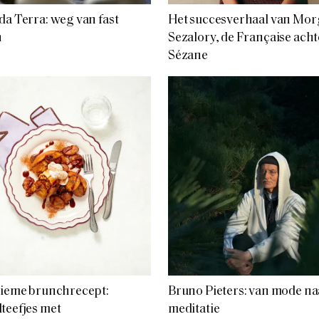
da Terra: weg van fast
Het succesverhaal van Mo
n
Sezalory, de Française acht
Sézane
tieme brunchrecept:
Bruno Pieters: van mode na
teefjes met
meditatie