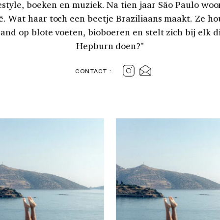
festyle, boeken en muziek. Na tien jaar São Paulo w
ië. Wat haar toch een beetje Braziliaans maakt. Ze hou
rand op blote voeten, bioboeren en stelt zich bij elk
Hepburn doen?"
CONTACT :