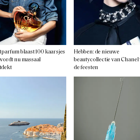
ltparfum blaast 100 kaarsjes
Hebben: de nieuwe
 wordt nu massaal
beautycollectie van Chanel
tdekt
de feesten