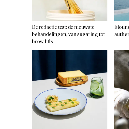
De redactie test: de nieuwste
Elound
behandelingen, van sugaring tot
authen
brow lifts