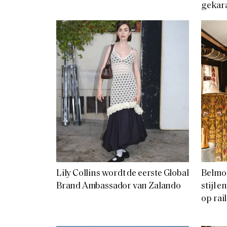
gekar
Lily Collins wordt de eerste Global
Belmon
Brand Ambassador van Zalando
stijl 
op rail