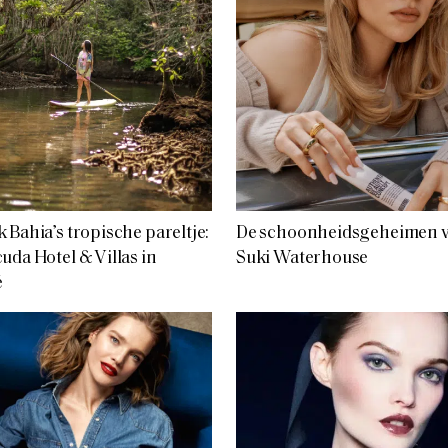
 Bahia’s tropische pareltje:
De schoonheidsgeheimen 
uda Hotel & Villas in
Suki Waterhouse
é