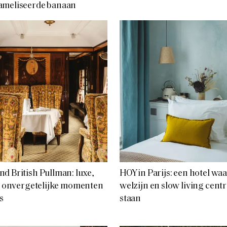
ameliseerde banaan
d British Pullman: luxe,
HOY in Parijs: een hotel wa
en onvergetelijke momenten
welzijn en slow living centr
s
staan