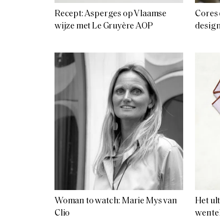
Recept: Asperges op Vlaamse
Cores 
wijze met Le Gruyère AOP
desig
Woman to watch: Marie Mys van
Het ul
Clio
wentel