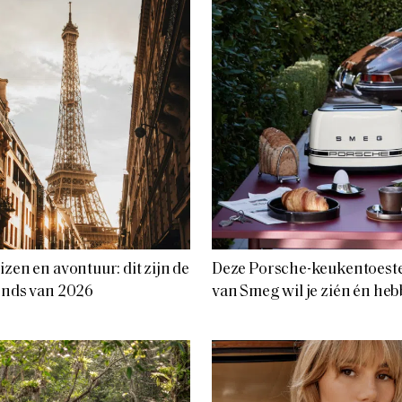
izen en avontuur: dit zijn de
Deze Porsche-keukentoeste
ends van 2026
van Smeg wil je zién én he