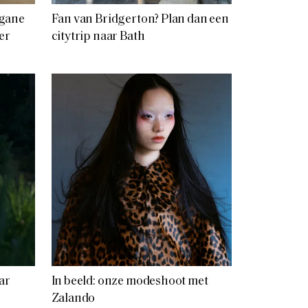
rgane
Fan van Bridgerton? Plan dan een
er
citytrip naar Bath
ar
In beeld: onze modeshoot met
Zalando