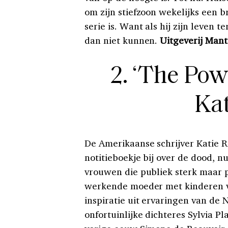
om zijn stiefzoon wekelijks een br
serie is. Want als hij zijn leven 
dan niet kunnen.
Uitgeverij Mant
2. ‘The Po
Kat
De Amerikaanse schrijver Katie Ro
notitieboekje bij over de dood, 
vrouwen die publiek sterk maar p
werkende moeder met kinderen va
inspiratie uit ervaringen van de 
onfortuinlijke dichteres Sylvia 