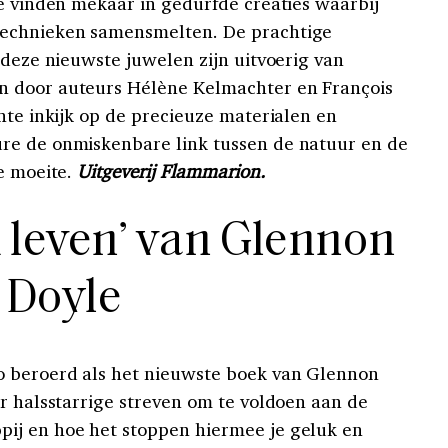
de vinden mekaar in gedurfde creaties waarbij
technieken samensmelten. De prachtige
 deze nieuwste juwelen zijn uitvoerig van
n door auteurs Hélène Kelmachter en François
nte inkijk op de precieuze materialen en
re de onmiskenbare link tussen de natuur en de
De moeite.
U
itgeverij Flammarion.
 leven’ van Glennon
Doyle
 beroerd als het nieuwste boek van Glennon
ar halsstarrige streven om te voldoen aan de
ij en hoe het stoppen hiermee je geluk en