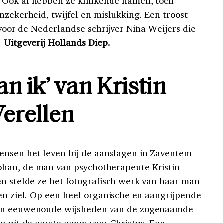
 Ook al hebben ze klinkende namen, toch
nzekerheid, twijfel en mislukking. Een troost
k voor de Nederlandse schrijver Niña Weijers die
.
Uitgeverij Hollands Diep.
an ik’ van Kristin
Verellen
nsen het leven bij de aanslagen in Zaventem
han, de man van psychotherapeute Kristin
en stelde ze het fotografisch werk van haar man
gen ziel. Op een heel organische en aangrijpende
aan eeuwenoude wijsheden van de zogenaamde
n uit de eerste eeuw voor Christus. Een