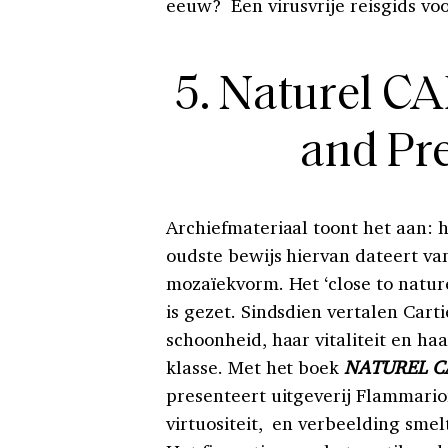
eeuw? Een virusvrije reisgids vo
5. Naturel C
and Pr
Archiefmateriaal toont het aan: h
oudste bewijs hiervan dateert va
mozaïekvorm. Het ‘close to natur
is gezet. Sindsdien vertalen Car
schoonheid, haar vitaliteit en haa
klasse. Met het boek
NATUREL CAR
presenteert uitgeverij Flammario
virtuositeit, en verbeelding smel