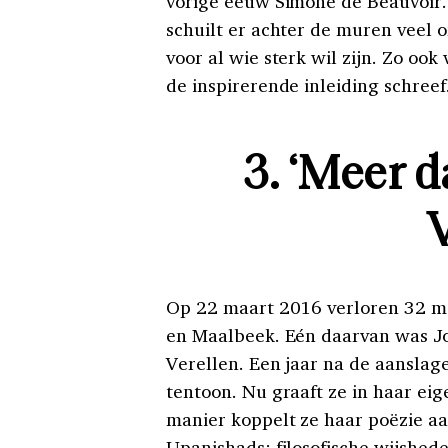
vorige eeuw Simone de Beauvoir.
schuilt er achter de muren veel o
voor al wie sterk wil zijn. Zo oo
de inspirerende inleiding schreef
3. ‘Meer d
Op 22 maart 2016 verloren 32 me
en Maalbeek. Eén daarvan was Jo
Verellen. Een jaar na de aanslag
tentoon. Nu graaft ze in haar ei
manier koppelt ze haar poëzie 
Upanishads: filosofische wijshede