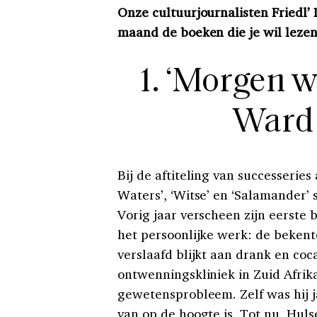
Onze cultuurjournalisten Friedl’
maand de boeken die je wil lezen.
1. ‘Morgen w
Ward
Bij de aftiteling van successeries a
Waters’, ‘Witse’ en ‘Salamander’ 
Vorig jaar verscheen zijn eerste bo
het persoonlijke werk: de bekente
verslaafd blijkt aan drank en co
ontwenningskliniek in Zuid Afri
gewetensprobleem. Zelf was hij j
van op de hoogte is. Tot nu. Huls