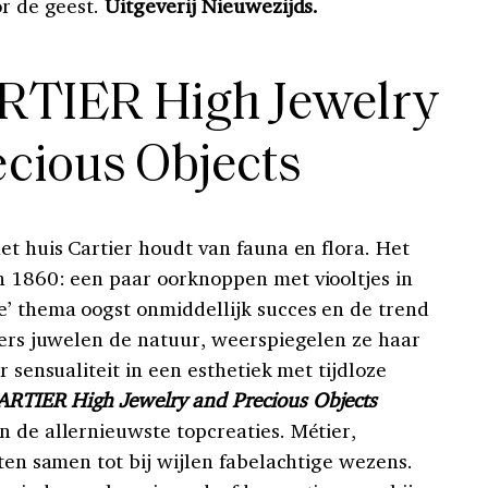
or de geest.
Uitgeverij Nieuwezijds.
ARTIER High Jewelry
ecious Objects
et huis Cartier houdt van fauna en flora. Het
n 1860: een paar oorknoppen met viooltjes in
e’ thema oogst onmiddellijk succes en de trend
tiers juwelen de natuur, weerspiegelen ze haar
r sensualiteit in een esthetiek met tijdloze
TIER High Jewelry and Precious Objects
n de allernieuwste topcreaties. Métier,
ten samen tot bij wijlen fabelachtige wezens.