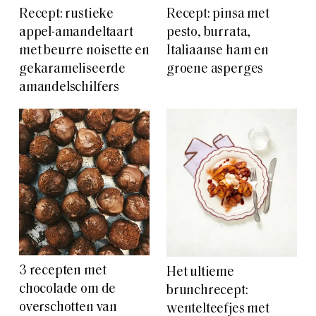
Recept: rustieke
Recept: pinsa met
appel-amandeltaart
pesto, burrata,
met beurre noisette en
Italiaanse ham en
gekarameliseerde
groene asperges
amandelschilfers
3 recepten met
Het ultieme
chocolade om de
brunchrecept:
overschotten van
wentelteefjes met