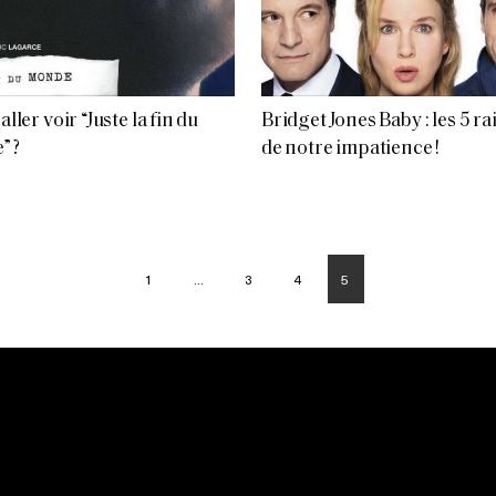
 aller voir “Juste la fin du
Bridget Jones Baby : les 5 r
” ?
de notre impatience !
1
…
3
4
5