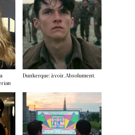
a
Dunkerque: à voir. Absolument.
erian