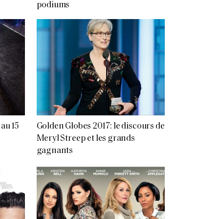
podiums
au 15
Golden Globes 2017: le discours de
Meryl Streep et les grands
gagnants