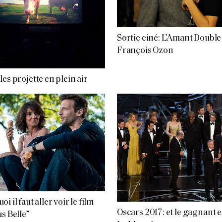
Sortie ciné: L’Amant Double
François Ozon
les projette en plein air
i il faut aller voir le film
Oscars 2017: et le gagnant 
us Belle”