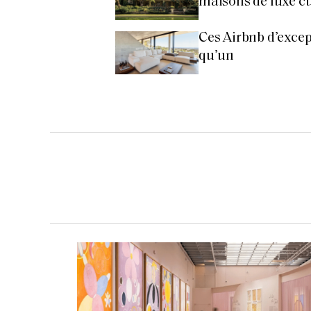
maisons de luxe cul
Ces Airbnb d’excep
qu’un