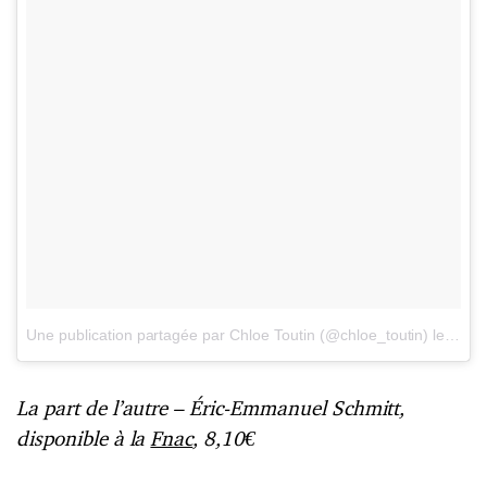
Une publication partagée par Chloe Toutin (@chloe_toutin)
le
27 Ao
La part de l’autre – Éric-Emmanuel Schmitt,
disponible à la
Fnac
, 8,10€