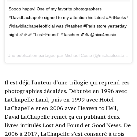
Soooo happy! One of my favorite photographers
#DavidLachapelle signed to my attention his latest #ArtBooks !
@davidlachapelleofficial was @tashen #Paris store yesterday
night 🎉🎉🎉 “Lost+Found” #Taschen 💕🙏 @nico4music
Une publication partagée par Michael Coste (@michaelcostefr) le
1
Il est déjà l’auteur d’une trilogie qui reprend ces
photographies décalées. Débutée en 1996 avec
LaChapelle Land, puis en 1999 avec Hotel
LaChapelle et en 2006 avec Heaven to Hell,
David LaChapelle remet ça en publiant deux
livres intitulés Lost And Found et Good News. De
2006 à 2017, LaChapelle s’est consacré à trois