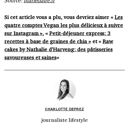
Source:
marieclaire.fr
Si cet article vous a plu, vous devriez aimer «
Les
quatre comptes Vegan les plus délicieux à suivre
sur Instagram »
, «
Petit-déjeuner express: 3
recettes à base de graines de chia »
et «
Raw
cakes by Nathalie d’Harveng: des pâtisseries
savoureuses et saines
«
CHARLOTTE DEPREZ
journaliste lifestyle