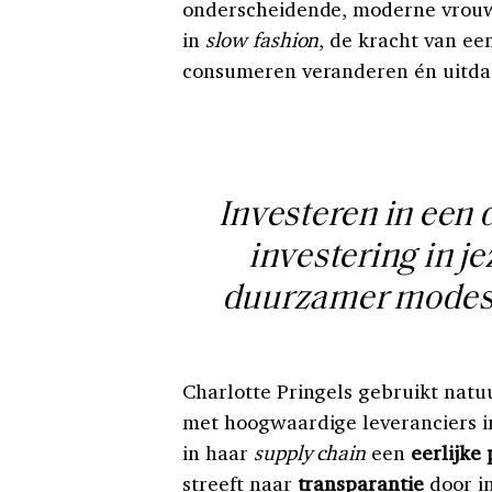
onderscheidende, moderne vrou
in
slow fashion
, de kracht van e
consumeren veranderen én uitda
Investeren in een d
investering in je
duurzamer modesy
Charlotte Pringels gebruikt natu
met hoogwaardige leveranciers in
in haar
supply chain
een
eerlijke 
streeft naar
transparantie
door i