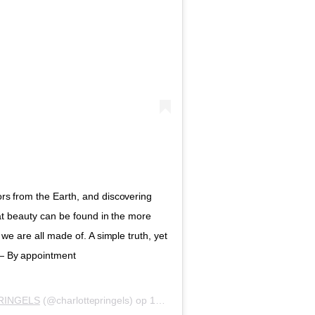
s from the Earth, and discovering
at beauty can be found in the more
we are all made of. A simple truth, yet
 By appointment
RINGELS
(@charlottepringels) op
13 Aug 2019 om 3:18 (PDT)